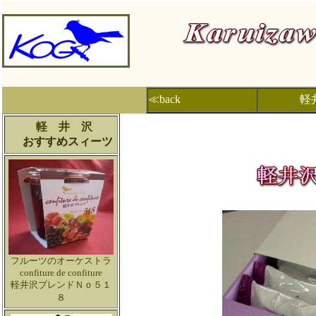
≪back
軽
軽 井 沢
おすすめスィーツ
フルーツのオーケストラ
confiture de confiture
軽井沢ブレンドＮｏ５１
８