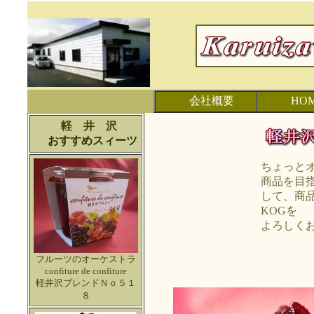
会社概要
HO
軽 井 沢
おすすめスィーツ
ちょっと
商品を目
して、商
KOGを
よろしく
フルーツのオーケストラ
confiture de confiture
軽井沢ブレンドＮｏ５１
８